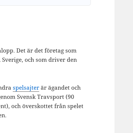
alopp. Det är det företag som
i Sverige, och som driver den
andra
spelsajter
är ägandet och
, genom Svensk Travsport (90
t), och överskottet från spelet
en.