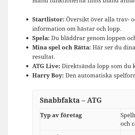
Bland funktionerna finns bland annat
Startlistor:
Översikt över alla trav- 
information om hästar och lopp.
Spela:
Du bläddrar genom loppen och 
Mina spel och Rätta:
Här ser du dina
resultat.
ATG Live:
Direktsända lopp som du kan
Harry Boy:
Den automatiska spelform
Snabbfakta – ATG
Typ av företag
Spelb
och c