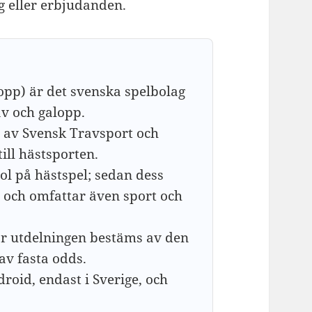
g eller erbjudanden.
opp) är det svenska spelbolag
av och galopp.
 av Svensk Travsport och
ill hästsporten.
l på hästspel; sedan dess
s och omfattar även sport och
där utdelningen bestäms av den
v fasta odds.
roid, endast i Sverige, och