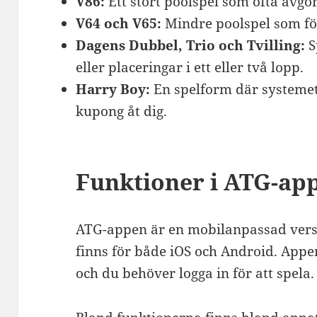
V86:
Ett stort poolspel som ofta avgö
V64 och V65:
Mindre poolspel som fö
Dagens Dubbel, Trio och Tvilling:
S
eller placeringar i ett eller två lopp.
Harry Boy:
En spelform där systemet
kupong åt dig.
Funktioner i ATG-ap
ATG-appen är en mobilanpassad vers
finns för både iOS och Android. Appen 
och du behöver logga in för att spela.