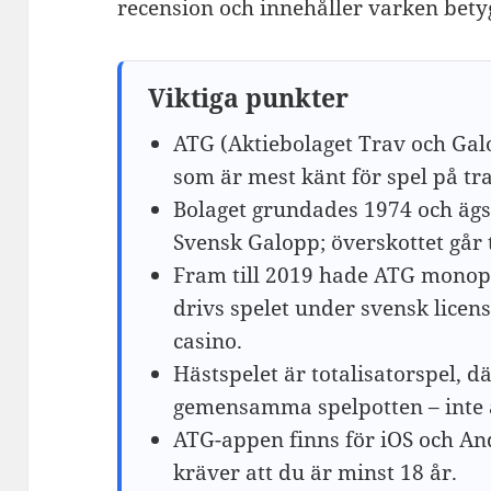
recension och innehåller varken bety
Viktiga punkter
ATG (Aktiebolaget Trav och Gal
som är mest känt för spel på tr
Bolaget grundades 1974 och ägs
Svensk Galopp; överskottet går t
Fram till 2019 hade ATG monopo
drivs spelet under svensk licen
casino.
Hästspelet är totalisatorspel, 
gemensamma spelpotten – inte a
ATG-appen finns för iOS och And
kräver att du är minst 18 år.