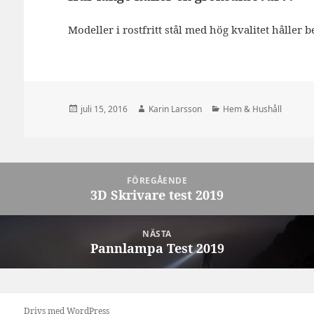
Modeller i rostfritt stål med hög kvalitet håller b
Postat
Författare
Kategorier
juli 15, 2016
Karin Larsson
Hem & Hushåll
Inläggsnavigering
FÖREGÅENDE
3D Skrivare test 2019
Föregående
inlägg:
NÄSTA
Pannlampa Test 2019
Nästa
inlägg:
Drivs med WordPress