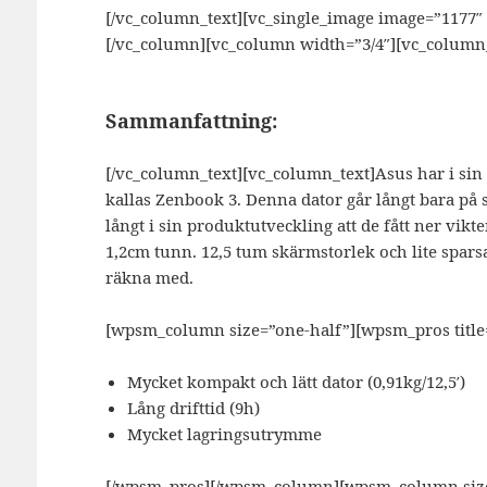
[/vc_column_text][vc_single_image image=”1177
[/vc_column][vc_column width=”3/4″][vc_column_
Sammanfattning:
[/vc_column_text][vc_column_text]
Asus har i si
kallas Zenbook 3. Denna dator går långt bara på s
långt i sin produktutveckling att de fått ner vikt
1,2cm tunn. 12,5 tum skärmstorlek och lite spar
räkna med.
[wpsm_column size=”one-half”][wpsm_pros title=
Mycket kompakt och lätt dator (0,91kg/12,5′)
Lång drifttid (9h)
Mycket lagringsutrymme
[/wpsm_pros][/wpsm_column][wpsm_column size=