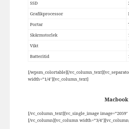
SSD
Grafikprocessor
Portar
Skärmstorlek
Vikt
Batteritid
[/wpsm_colortable][/vc_column_text][vc_separat
width=”1/4″][vc_column_text]
Macbook 
[/vc_column_text][vc_single_image image=”2059
[/vc_column][vc_column width=”3/4″][vc_column_