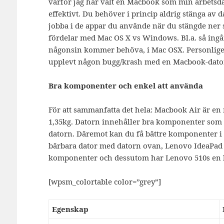
varför jag har valt en Macbook som min arbetsda
effektivt. Du behöver i princip aldrig stänga av d
jobba i de appar du använde när du stängde ner
fördelar med Mac OS X vs Windows. Bl.a. så ingår 
någonsin kommer behöva, i Mac OSX. Personligen
upplevt någon bugg/krash med en Macbook-dator
Bra komponenter och enkel att använda
För att sammanfatta det hela: Macbook Air är e
1,35kg. Datorn innehåller bra komponenter som gö
datorn. Däremot kan du få bättre komponenter i 
bärbara dator med datorn ovan, Lenovo IdeaPad 5
komponenter och dessutom har Lenovo 510s en 
[wpsm_colortable color=”grey”]
Egenskap