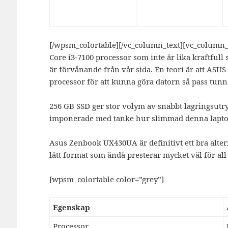
[/wpsm_colortable][/vc_column_text][vc_column_
Core i3-7100 processor som inte är lika kraftfull
är förvånande från vår sida. En teori är att ASUS
processor för att kunna göra datorn så pass tunn 
256 GB SSD ger stor volym av snabbt lagringsutry
imponerade med tanke hur slimmad denna laptop
Asus Zenbook UX430UA är definitivt ett bra alterna
lätt format som ändå presterar mycket väl för a
[wpsm_colortable color=”grey”]
Egenskap
Processor