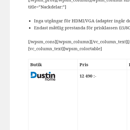
title=”Nackdelar:”]
Inga utgångar för HDMI/VGA (adapter ingår d
Endast måttlig prestanda för prisklassen (i5/
[/wpsm_cons][/wpsm_column][/vc_column_text][
[vc_column_text][wpsm_colortable]
Butik
Pris
12 490 :-