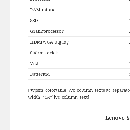
RAM-minne
SSD
Grafikprocessor
HDMI/VGA-utgång
Skärmstorlek
Vikt
Batteritid
[/wpsm_colortable][/vc_column_text][vc_separat
width=”1/4″][vc_column_text]
Lenovo Y