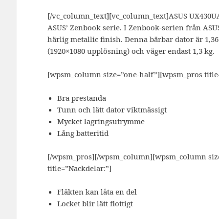
[/vc_column_text][vc_column_text]
ASUS UX430UA 
ASUS’ Zenbook serie. I Zenbook-serien från ASUS f
härlig metallic finish. Denna bärbar dator är 1,
(1920×1080 upplösning) och väger endast 1,3 kg.
[wpsm_column size=”one-half”][wpsm_pros title=
Bra prestanda
Tunn och lätt dator viktmässigt
Mycket lagringsutrymme
Lång batteritid
[/wpsm_pros][/wpsm_column][wpsm_column size=
title=”Nackdelar:”]
Fläkten kan låta en del
Locket blir lätt flottigt