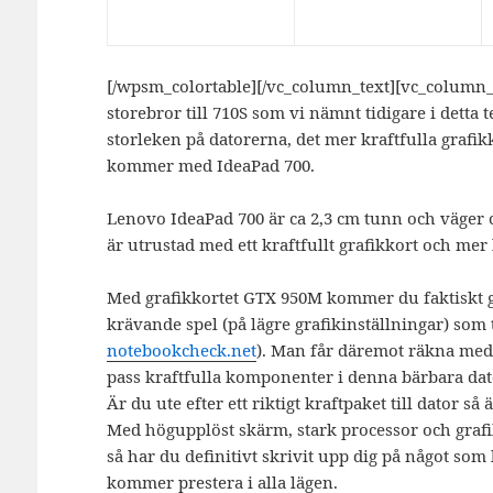
[/wpsm_colortable][/vc_column_text][vc_column_
storebror till 710S som vi nämnt tidigare i detta 
storleken på datorerna, det mer kraftfulla graf
kommer med IdeaPad 700.
Lenovo IdeaPad 700 är ca 2,3 cm tunn och väger 
är utrustad med ett kraftfullt grafikkort och mer
Med grafikkortet GTX 950M kommer du faktiskt ga
krävande spel (på lägre grafikinställningar) som te
notebookcheck.net
). Man får däremot räkna med a
pass kraftfulla komponenter i denna bärbara dat
Är du ute efter ett riktigt kraftpaket till dator s
Med högupplöst skärm, stark processor och gra
så har du definitivt skrivit upp dig på något s
kommer prestera i alla lägen.