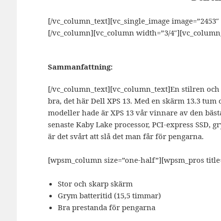
[/vc_column_text][vc_single_image image=”2453″ 
[/vc_column][vc_column width=”3/4″][vc_column_
Sammanfattning:
[/vc_column_text][vc_column_text]En stilren och
bra, det här Dell XPS 13. Med en skärm 13.3 tum
modeller hade är XPS 13 vår vinnare av den bäst
senaste Kaby Lake processor, PCI-express SSD, gry
är det svårt att slå det man får för pengarna.
[wpsm_column size=”one-half”][wpsm_pros title=
Stor och skarp skärm
Grym batteritid (15,5 timmar)
Bra prestanda för pengarna