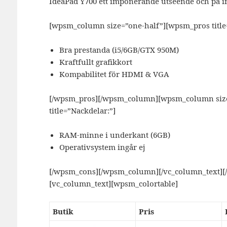
IdeaPad Y700 ett imponerande utseende och på i
[wpsm_column size=”one-half”][wpsm_pros title=
Bra prestanda (i5/6GB/GTX 950M)
Kraftfullt grafikkort
Kompabilitet för HDMI & VGA
[/wpsm_pros][/wpsm_column][wpsm_column size=
title=”Nackdelar:”]
RAM-minne i underkant (6GB)
Operativsystem ingår ej
[/wpsm_cons][/wpsm_column][/vc_column_text][
[vc_column_text][wpsm_colortable]
Butik
Pris