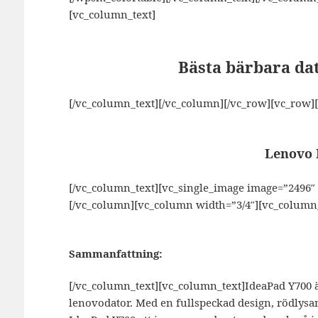
[vc_column_text]
Bästa bärbara da
[/vc_column_text][/vc_column][/vc_row][vc_row]
Lenovo 
[/vc_column_text][vc_single_image image=”2496″ 
[/vc_column][vc_column width=”3/4″][vc_column_
Sammanfattning:
[/vc_column_text][vc_column_text]
IdeaPad Y700 ä
lenovodator. Med en fullspeckad design, rödlys