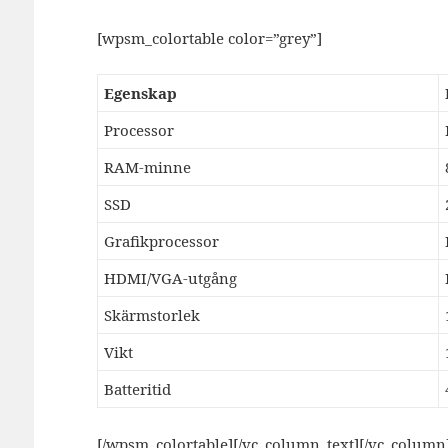
[wpsm_colortable color=”grey”]
Egenskap
Processor
RAM-minne
SSD
Grafikprocessor
HDMI/VGA-utgång
Skärmstorlek
Vikt
Batteritid
[/wpsm_colortable][/vc_column_text][/vc_column