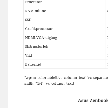
Processor
RAM-minne
SSD
Grafikprocessor
HDMI/VGA-utgång
Skärmstorlek
Vikt
Batteritid
[/wpsm_colortable][/vc_column_text][vc_separat
width=”1/4″][vc_column_text]
Asus Zenboo