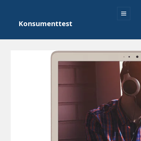
Konsumenttest
MENY
OCH
WIDGETS