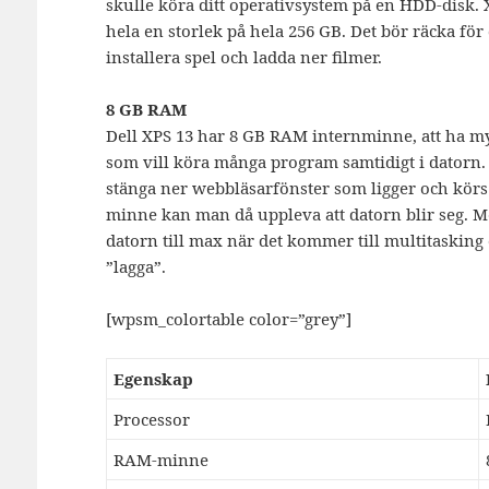
skulle köra ditt operativsystem på en HDD-disk. 
hela en storlek på hela 256 GB. Det bör räcka för
installera spel och ladda ner filmer.
8 GB RAM
Dell XPS 13 har 8 GB RAM internminne, att ha my
som vill köra många program samtidigt i datorn.
stänga ner webbläsarfönster som ligger och kö
minne kan man då uppleva att datorn blir seg
datorn till max när det kommer till multitasking 
”lagga”.
[wpsm_colortable color=”grey”]
Egenskap
Processor
RAM-minne