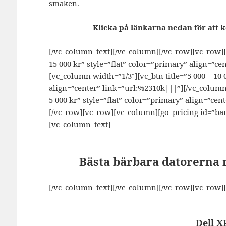
smaken.
Klicka på länkarna nedan för att k
[/vc_column_text][/vc_column][/vc_row][vc_row][
15 000 kr” style=”flat” color=”primary” align=”c
[vc_column width=”1/3″][vc_btn title=”5 000 – 10 
align=”center” link=”url:%2310k|||”][/vc_column
5 000 kr” style=”flat” color=”primary” align=”ce
[/vc_row][vc_row][vc_column][go_pricing id=”bar
[vc_column_text]
Bästa bärbara datorerna m
[/vc_column_text][/vc_column][/vc_row][vc_row]
Dell X