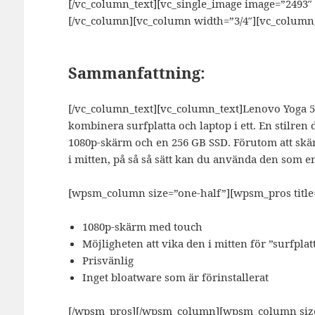
[/vc_column_text][vc_single_image image=”2493
[/vc_column][vc_column width=”3/4″][vc_column_
Sammanfattning:
[/vc_column_text][vc_column_text]
Lenovo Yoga 51
kombinera surfplatta och laptop i ett. En stilren
1080p-skärm och en 256 GB SSD. Förutom att skär
i mitten, på så så sätt kan du använda den som en
[wpsm_column size=”one-half”][wpsm_pros title=
1080p-skärm med touch
Möjligheten att vika den i mitten för ”surfplat
Prisvänlig
Inget bloatware som är förinstallerat
[/wpsm_pros][/wpsm_column][wpsm_column size=