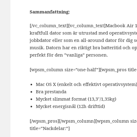
Sammanfattning:
[/vc_column_text][vc_column_text]
Macbook Air 1
kraftfull dator som är utrustad med operativsys
jobbdator eller som en all-around dator för dig so
musik. Datorn har en riktigt bra batteritid och o
perfekt för den ”vanliga” personen.
[wpsm_column size=”one-half”][wpsm_pros title=
Mac OS X (enkelt och effektivt operativsystem
Bra prestanda
Mycket slimmat format (13,3″/1,35kg)
Mycket energisnål (12h drifttid)
[/wpsm_pros][/wpsm_column][wpsm_column size=
title=”Nackdelar:”]