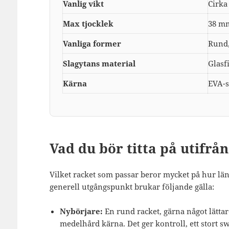
Vanlig vikt
Cirka
Max tjocklek
38 mm
Vanliga former
Rund,
Slagytans material
Glasfi
Kärna
EVA-s
Vad du bör titta på utifrån
Vilket racket som passar beror mycket på hur lä
generell utgångspunkt brukar följande gälla:
Nybörjare:
En rund racket, gärna något lättare
medelhård kärna. Det ger kontroll, ett stort s