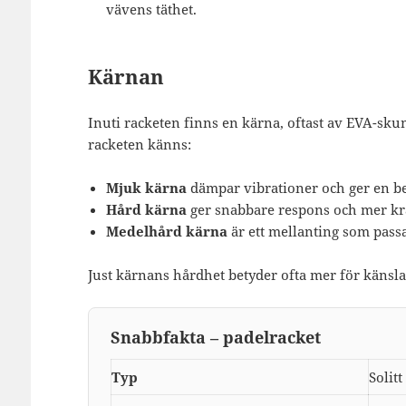
vävens täthet.
Kärnan
Inuti racketen finns en kärna, oftast av EVA-s
racketen känns:
Mjuk kärna
dämpar vibrationer och ger en be
Hård kärna
ger snabbare respons och mer kra
Medelhård kärna
är ett mellanting som pass
Just kärnans hårdhet betyder ofta mer för känsla
Snabbfakta – padelracket
Typ
Solitt