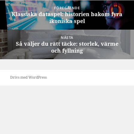
Inläggsnavigering
FÖREGÅENDE
Klassiska dataspel: historien bakom fyra
Föregående
ikoniska spel
inlägg:
NÄSTA
Så väljer du rätt täcke: storlek, värme
Nästa
och fyllning
inlägg:
Drivs med WordPress