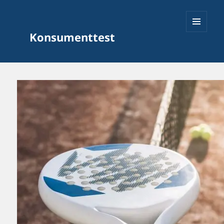
Konsumenttest
MENY
OCH
WIDGETS