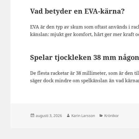
Vad betyder en EVA-kärna?
EVA är den typ av skum som oftast används i ra
känslan: mjukt ger komfort, hårt ger mer kraft o
Spelar tjockleken 38 mm någon
De flesta racketar är 38 millimeter, som är den ti
säger dock mindre om spelkänslan än vad kärnan
Postat
Författare
Kategorier
augusti 3, 2026
Karin Larsson
Krönikor