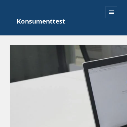
Konsumenttest
MENY
OCH
WIDGETS