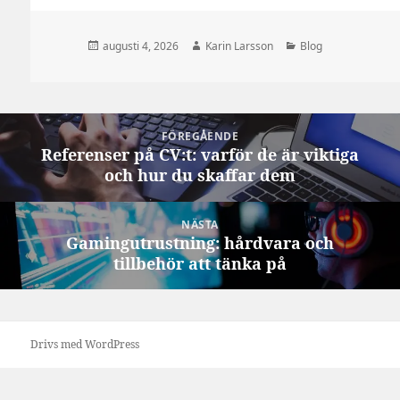
Postat
Författare
Kategorier
augusti 4, 2026
Karin Larsson
Blog
Inläggsnavigering
FÖREGÅENDE
Referenser på CV:t: varför de är viktiga
Föregående
och hur du skaffar dem
inlägg:
NÄSTA
Gamingutrustning: hårdvara och
Nästa
tillbehör att tänka på
inlägg:
Drivs med WordPress