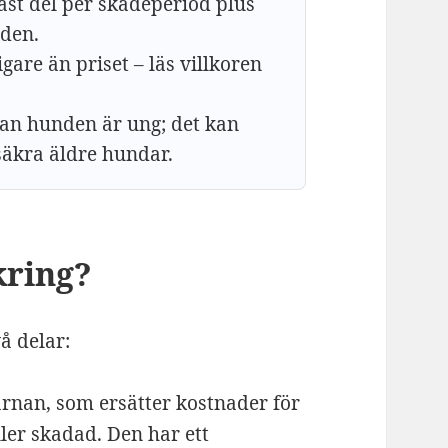
fast del per skadeperiod plus
aden.
igare än priset – läs villkoren
an hunden är ung; det kan
säkra äldre hundar.
kring?
å delar:
rnan, som ersätter kostnader för
ler skadad. Den har ett