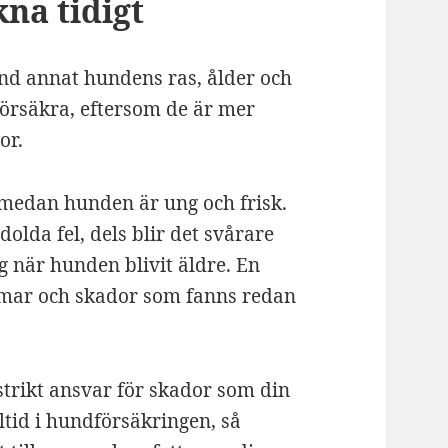
kna tidigt
and annat hundens ras, ålder och
 försäkra, eftersom de är mer
or.
n medan hunden är ung och frisk.
olda fel, dels blir det svårare
g när hunden blivit äldre. En
domar och skador som fanns redan
trikt ansvar för skador som din
ltid i hundförsäkringen, så