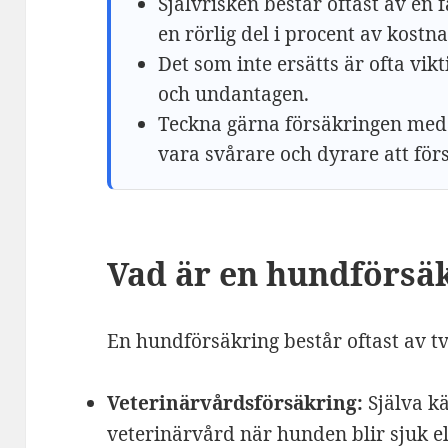
Självrisken består oftast av en 
en rörlig del i procent av kostn
Det som inte ersätts är ofta vikt
och undantagen.
Teckna gärna försäkringen med
vara svårare och dyrare att för
Vad är en hundförsä
En hundförsäkring består oftast av tv
Veterinärvårdsförsäkring:
Själva kä
veterinärvård när hunden blir sjuk el