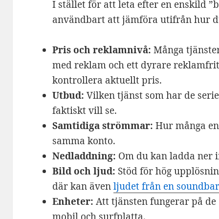
I stället för att leta efter en enskild 
användbart att jämföra utifrån hur du
Pris och reklamnivå:
Många tjänster
med reklam och ett dyrare reklamfritt
kontrollera aktuellt pris.
Utbud:
Vilken tjänst som har de serier
faktiskt vill se.
Samtidiga strömmar:
Hur många enh
samma konto.
Nedladdning:
Om du kan ladda ner inn
Bild och ljud:
Stöd för hög upplösnin
där kan även
ljudet från en soundba
Enheter:
Att tjänsten fungerar på de
mobil och surfplatta.