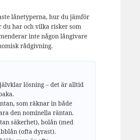
aste lånetyperna, hur du jämför
ter du har och vilka risker som
mmenderar inte någon långivare
onomisk rådgivning.
jälvklar lösning – det är alltid
lbaka.
äntan, som räknar in både
 bara den nominella räntan.
utan säkerhet), bolån (med
bblån (ofta dyrast).