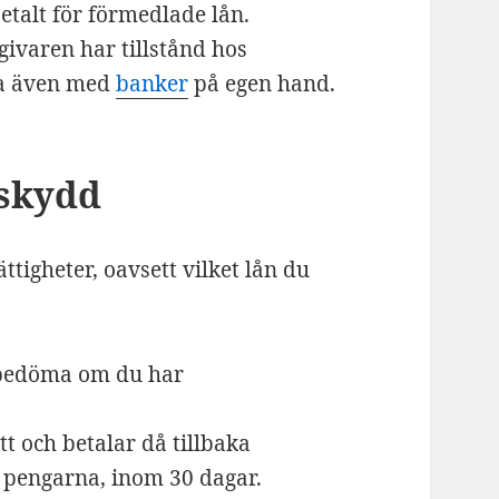
etalt för förmedlade lån.
ngivaren har tillstånd hos
na även med
banker
på egen hand.
 skydd
ttigheter, oavsett vilket lån du
bedöma om du har
t och betalar då tillbaka
t pengarna, inom 30 dagar.