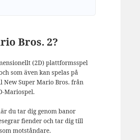
io Bros. 2?
mensionellt (2D) plattformsspel
 och som även kan spelas på
ll New Super Mario Bros. från
D-Mariospel.
 där du tar dig genom banor
segrar fiender och tar dig till
 som motståndare.