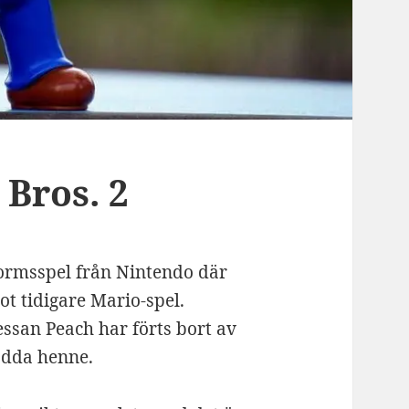
Bros. 2
formsspel från Nintendo där
t tidigare Mario-spel.
ssan Peach har förts bort av
rädda henne.