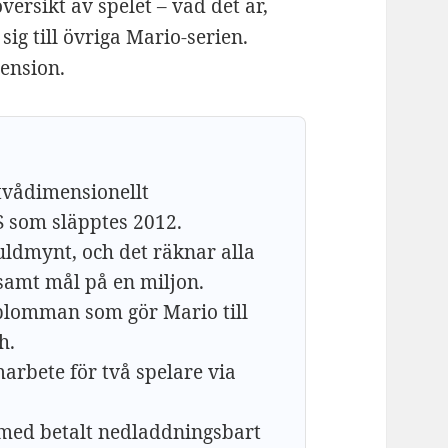
ersikt av spelet – vad det är,
sig till övriga Mario-serien.
cension.
tvådimensionellt
S som släpptes 2012.
guldmynt, och det räknar alla
amt mål på en miljon.
blomman som gör Mario till
h.
marbete för två spelare via
 med betalt nedladdningsbart