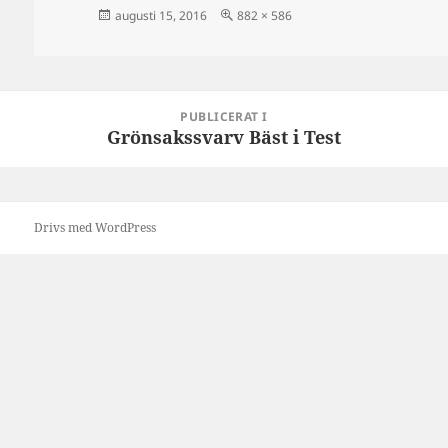
Postat
Full
augusti 15, 2016
882 × 586
storlek
Inläggsnavigering
PUBLICERAT I
Grönsakssvarv Bäst i Test
Drivs med WordPress