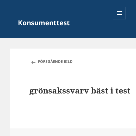
Konsumenttest
MENY
OCH
FÖREGÅENDE BILD
WIDGETS
grönsakssvarv bäst i test