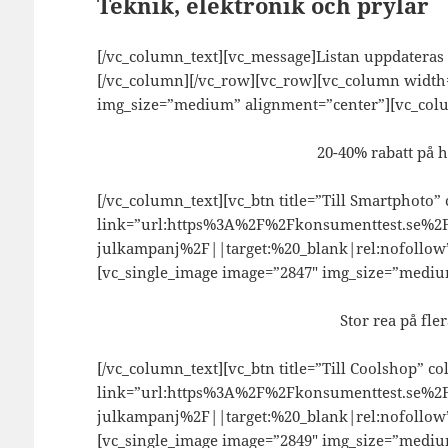
Teknik, elektronik och prylar
[/vc_column_text][vc_message]Listan uppdateras 
[/vc_column][/vc_row][vc_row][vc_column width=
img_size=”medium” alignment=”center”][vc_col
20-40% rabatt på h
[/vc_column_text][vc_btn title=”Till Smartphoto”
link=”url:https%3A%2F%2Fkonsumenttest.se%2
julkampanj%2F||target:%20_blank|rel:nofollow”
[vc_single_image image=”2847″ img_size=”mediu
Stor rea på fle
[/vc_column_text][vc_btn title=”Till Coolshop” c
link=”url:https%3A%2F%2Fkonsumenttest.se%2
julkampanj%2F||target:%20_blank|rel:nofollow”
[vc_single_image image=”2849″ img_size=”mediu