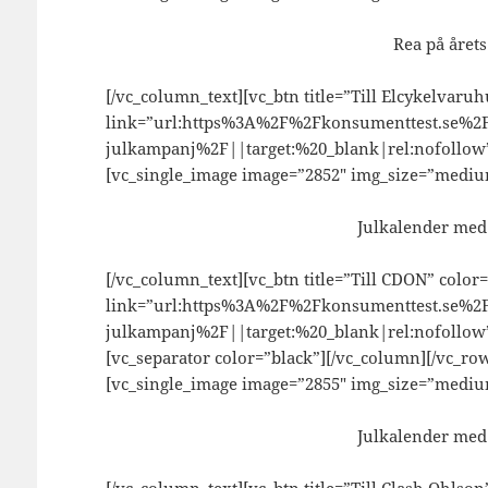
Rea på årets
[/vc_column_text][vc_btn title=”Till Elcykelvaru
link=”url:https%3A%2F%2Fkonsumenttest.se%2F
julkampanj%2F||target:%20_blank|rel:nofollow”
[vc_single_image image=”2852″ img_size=”mediu
Julkalender med
[/vc_column_text][vc_btn title=”Till CDON” color
link=”url:https%3A%2F%2Fkonsumenttest.se%2
julkampanj%2F||target:%20_blank|rel:nofollow”
[vc_separator color=”black”][/vc_column][/vc_ro
[vc_single_image image=”2855″ img_size=”mediu
Julkalender med