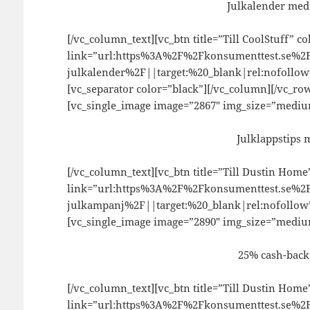
Julkalender med
[/vc_column_text][vc_btn title=”Till CoolStuff” c
link=”url:https%3A%2F%2Fkonsumenttest.se%2F
julkalender%2F||target:%20_blank|rel:nofollow
[vc_separator color=”black”][/vc_column][/vc_ro
[vc_single_image image=”2867″ img_size=”mediu
Julklappstips 
[/vc_column_text][vc_btn title=”Till Dustin Home
link=”url:https%3A%2F%2Fkonsumenttest.se%2
julkampanj%2F||target:%20_blank|rel:nofollow”
[vc_single_image image=”2890″ img_size=”mediu
25% cash-back 
[/vc_column_text][vc_btn title=”Till Dustin Home
link=”url:https%3A%2F%2Fkonsumenttest.se%2