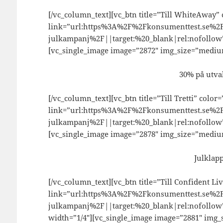
[/vc_column_text][vc_btn title=”Till WhiteAway”
link=”url:https%3A%2F%2Fkonsumenttest.se%2
julkampanj%2F||target:%20_blank|rel:nofollow”
[vc_single_image image=”2872″ img_size=”mediu
30% på utva
[/vc_column_text][vc_btn title=”Till Tretti” color
link=”url:https%3A%2F%2Fkonsumenttest.se%2F
julkampanj%2F||target:%20_blank|rel:nofollow”
[vc_single_image image=”2878″ img_size=”mediu
Julklapp
[/vc_column_text][vc_btn title=”Till Confident Li
link=”url:https%3A%2F%2Fkonsumenttest.se%2F
julkampanj%2F||target:%20_blank|rel:nofollow
width=”1/4″][vc_single_image image=”2881″ img