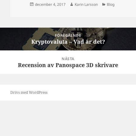
Postat
Författare
Kategorier
december 4, 2017
Karin Larsson
Blog
Inläggsnavigering
FÖREGÅENDE
Kryptovaluta – Vad är det?
Föregående
inlägg:
NÄSTA
Recension av Panospace 3D skrivare
Nästa
inlägg:
Drivs med WordPress