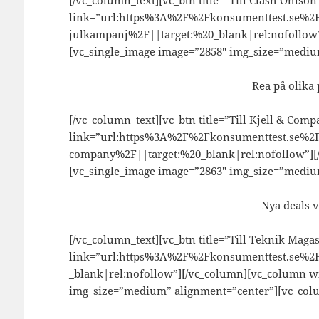
[/vc_column_text][vc_btn title=”Till Clash Ohlso
link=”url:https%3A%2F%2Fkonsumenttest.se%2F
julkampanj%2F||target:%20_blank|rel:nofollow”
[vc_single_image image=”2858″ img_size=”mediu
Rea på olika
[/vc_column_text][vc_btn title=”Till Kjell & Com
link=”url:https%3A%2F%2Fkonsumenttest.se%2F
company%2F||target:%20_blank|rel:nofollow”][
[vc_single_image image=”2863″ img_size=”mediu
Nya deals v
[/vc_column_text][vc_btn title=”Till Teknik Maga
link=”url:https%3A%2F%2Fkonsumenttest.se%2
_blank|rel:nofollow”][/vc_column][vc_column wi
img_size=”medium” alignment=”center”][vc_col