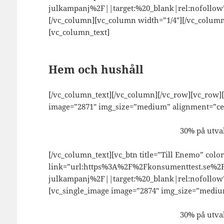
julkampanj%2F||target:%20_blank|rel:nofollow”
[/vc_column][vc_column width=”1/4″][/vc_colum
[vc_column_text]
Hem och hushåll
[/vc_column_text][/vc_column][/vc_row][vc_row]
image=”2871″ img_size=”medium” alignment=”cen
30% på utva
[/vc_column_text][vc_btn title=”Till Enemo” colo
link=”url:https%3A%2F%2Fkonsumenttest.se%
julkampanj%2F||target:%20_blank|rel:nofollow”
[vc_single_image image=”2874″ img_size=”mediu
30% på utva