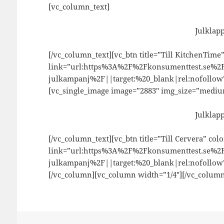
[vc_column_text]
Julklapp
[/vc_column_text][vc_btn title=”Till KitchenTime
link=”url:https%3A%2F%2Fkonsumenttest.se%2
julkampanj%2F||target:%20_blank|rel:nofollow”
[vc_single_image image=”2883″ img_size=”mediu
Julklapp
[/vc_column_text][vc_btn title=”Till Cervera” col
link=”url:https%3A%2F%2Fkonsumenttest.se%2
julkampanj%2F||target:%20_blank|rel:nofollow”
[/vc_column][vc_column width=”1/4″][/vc_column