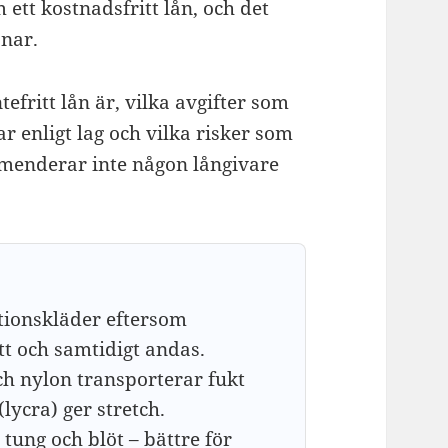
 ett kostnadsfritt lån, och det
ånar.
tefritt lån är, vilka avgifter som
r enligt lag och vilka risker som
mmenderar inte någon långivare
tionskläder eftersom
tt och samtidigt andas.
ch nylon transporterar fukt
lycra) ger stretch.
 tung och blöt – bättre för