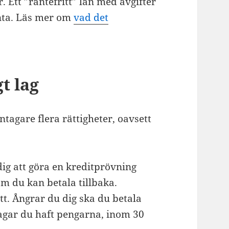
. Ett ”räntefritt” lån med avgifter
änta. Läs mer om
vad det
t lag
tagare flera rättigheter, oavsett
ig att göra en kreditprövning
om du kan betala tillbaka.
t. Ångrar du dig ska du betala
dagar du haft pengarna, inom 30