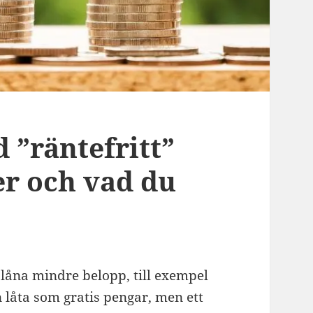
d ”räntefritt”
er och vad du
åna mindre belopp, till exempel
n låta som gratis pengar, men ett