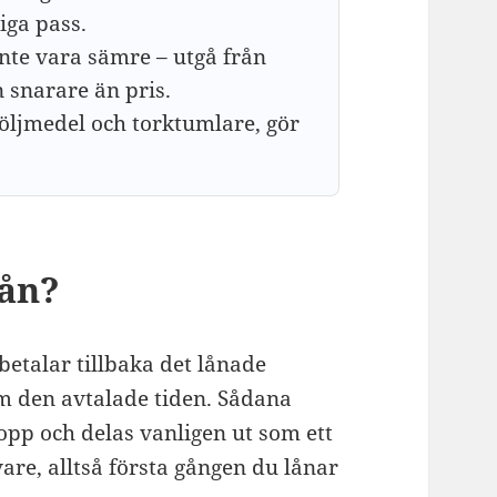
tiga pass.
inte vara sämre – utgå från
 snarare än pris.
köljmedel och torktumlare, gör
lån?
 betalar tillbaka det lånade
om den avtalade tiden. Sådana
opp och delas vanligen ut som ett
are, alltså första gången du lånar