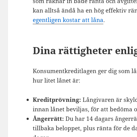
som räknar in både ränta och avgifter
kan alltså ändå ha en hög effektiv r
egentligen kostar att låna
.
Dina rättigheter enlig
Konsumentkreditlagen ger dig som lån
hur litet lånet är:
Kreditprövning:
Långivaren är skyld
innan lånet beviljas, för att bedöma 
Ångerrätt:
Du har 14 dagars ångerrät
tillbaka beloppet, plus ränta för de 