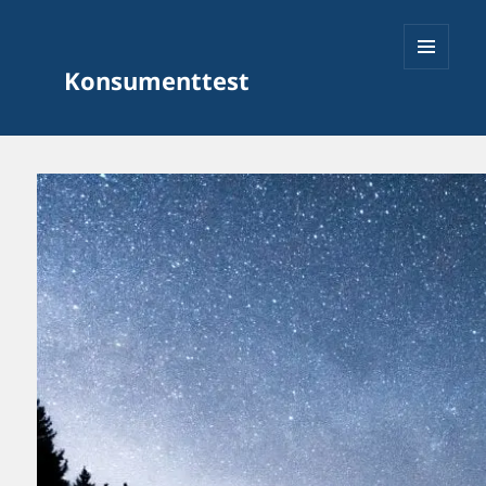
Konsumenttest
MENY
OCH
WIDGETS