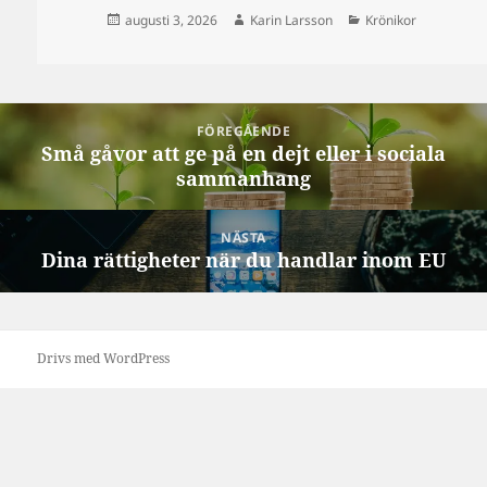
Postat
Författare
Kategorier
augusti 3, 2026
Karin Larsson
Krönikor
Inläggsnavigering
FÖREGÅENDE
Små gåvor att ge på en dejt eller i sociala
Föregående
sammanhang
inlägg:
NÄSTA
Dina rättigheter när du handlar inom EU
Nästa
inlägg:
Drivs med WordPress