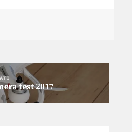
AT I
era test 2017