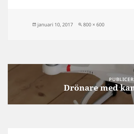
Postat
Full
januari 10, 2017
800 × 600
storlek
Inläggsnavigering
PUBLICER
Drönare med kam