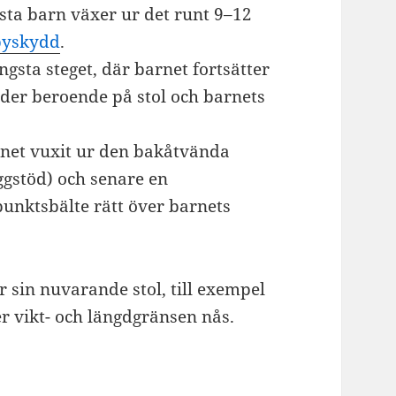
esta barn växer ur det runt 9–12
byskydd
.
gsta steget, där barnet fortsätter
ålder beroende på stol och barnets
net vuxit ur den bakåtvända
ggstöd) och senare en
punktsbälte rätt över barnets
r sin nuvarande stol, till exempel
r vikt- och längdgränsen nås.