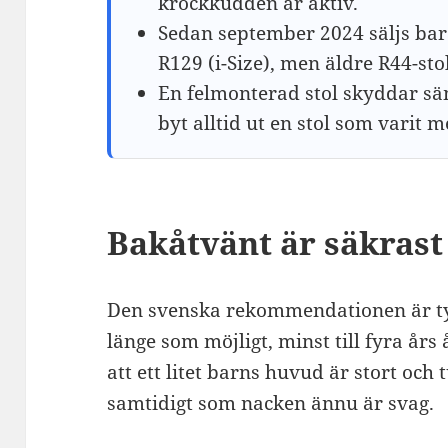
krockkudden är aktiv.
Sedan september 2024 säljs bar
R129 (i-Size), men äldre R44-st
En felmonterad stol skyddar sä
byt alltid ut en stol som varit m
Bakåtvänt är säkrast
Den svenska rekommendationen är tyd
länge som möjligt, minst till fyra års
att ett litet barns huvud är stort och 
samtidigt som nacken ännu är svag.