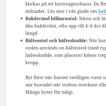
klickas på ett barnvagnschassi. De fl
månader. Läs mer i vår guide om
ba
Bakåtvänd bilbarnstol:
Nästa och län
åka bakåtvänt, ofta upp till 4–6 års 
längd.
Bältesstol och bälteskudde:
När bar
stolen används en bältesstol (med ry
bälteskudde, som placerar bilens tre
kropp.
Byt först när barnet verkligen vuxit u
när huvudet når stolens överkant elle
Många byter för tidigt.