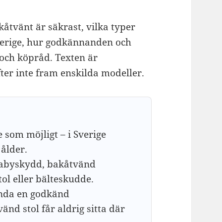
åtvänt är säkrast, vilka typer
Sverige, hur godkännanden och
 och köpråd. Texten är
ter inte fram enskilda modeller.
 som möjligt – i Sverige
ålder.
: babyskydd, bakåtvänd
tol eller bälteskudde.
nda en godkänd
nd stol får aldrig sitta där