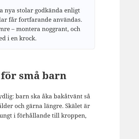
a nya stolar godkända enligt
olar får fortfarande användas.
mre – montera noggrant, och
ed i en krock.
 för små barn
lig: barn ska åka bakåtvänt så
 ålder och gärna längre. Skälet är
tungt i förhållande till kroppen,