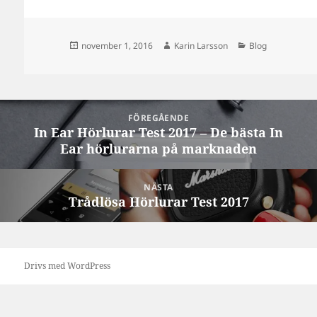
Postat
Författare
Kategorier
november 1, 2016
Karin Larsson
Blog
Inläggsnavigering
FÖREGÅENDE
In Ear Hörlurar Test 2017 – De bästa In
Föregående
Ear hörlurarna på marknaden
inlägg:
NÄSTA
Trådlösa Hörlurar Test 2017
Nästa
inlägg:
Drivs med WordPress