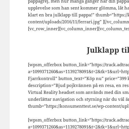
pappagrej, men hur många gånger har din pappa f
upplevelse som han sent kommer glömma, låt han
klart en bra julklapp till pappa!” thumb=”https:
content/uploads/2016/11/ferrari.jpg” ][/vc_colum
[vc_row_inner][vc_column_inner][vc_column_tex
Julklapp ti
[wpsm_offerbox button_link=”https://track.adtrac
a=1099371260&as=1139278091&t=2&tk=1&url=http
Fjarrkontroll” button_text=”Köp nu” price=”399 k
description=”Bjud pojkvännen på en resa, en resa 
Virtual Reality headset som används med din sm
underlättar navigation och styrning när du väl är
thumb=”https://konsumenttest.se/wp-content/uplo
[wpsm_offerbox button_link=”https://track.adtrac
a=1099371260&as=1139278091&t=2&tk=1&url=https