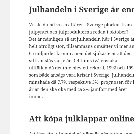
Julhandeln i Sverige är e
Visste du att vissa affärer i Sverige plockar fram
julpyntet och julprodukterna redan i oktober?
Det är nämligen så att julhandeln här i Sverige ä
helt otroligt stor, tillsammans omsätter vi mer ä
65 miljarder kronor, men det sjukaste är att den
siffran slås varje år.Det finns två enstaka
tillfällen då det inte blev ett rekord, 1992 och 199
som både ansågs vara krisår i Sverige. Julhandel
minskade då 7.7% respektive 3%, prognosen för 
år är den ska öka med ca 2% jämfört med året
innan.
Att köpa julklappar onlin
Att föra sin julhandel på nätet är någonting som 