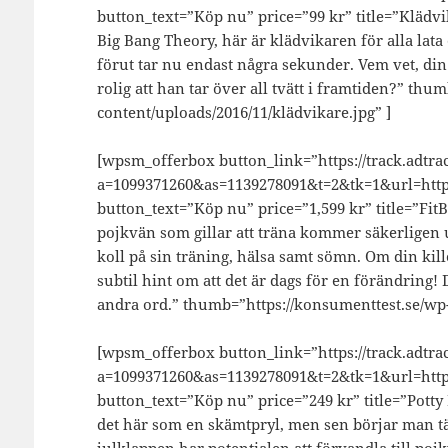
button_text=”Köp nu” price=”99 kr” title=”Klädv
Big Bang Theory, här är klädvikaren för alla lat
förut tar nu endast några sekunder. Vem vet, di
rolig att han tar över all tvätt i framtiden?” th
content/uploads/2016/11/klädvikare.jpg” ]
[wpsm_offerbox button_link=”https://track.adtrac
a=1099371260&as=1139278091&t=2&tk=1&url=https:
button_text=”Köp nu” price=”1,599 kr” title=”Fit
pojkvän som gillar att träna kommer säkerligen 
koll på sin träning, hälsa samt sömn. Om din kill
subtil hint om att det är dags för en förändring!
andra ord.” thumb=”https://konsumenttest.se/wp-c
[wpsm_offerbox button_link=”https://track.adtrac
a=1099371260&as=1139278091&t=2&tk=1&url=https
button_text=”Köp nu” price=”249 kr” title=”Potty
det här som en skämtpryl, men sen börjar man tä
julklappen har potentialen att förvandla till pojk