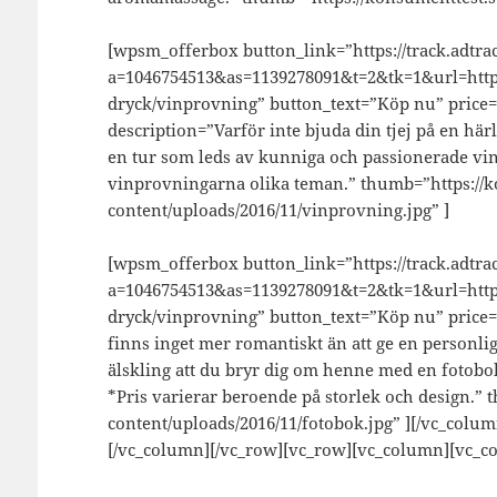
[wpsm_offerbox button_link=”https://track.adtrac
a=1046754513&as=1139278091&t=2&tk=1&url=http:
dryck/vinprovning” button_text=”Köp nu” price=
description=”Varför inte bjuda din tjej på en hä
en tur som leds av kunniga och passionerade vin
vinprovningarna olika teman.” thumb=”https://k
content/uploads/2016/11/vinprovning.jpg” ]
[wpsm_offerbox button_link=”https://track.adtrac
a=1046754513&as=1139278091&t=2&tk=1&url=http:
dryck/vinprovning” button_text=”Köp nu” price=”
finns inget mer romantiskt än att ge en personli
älskling att du bryr dig om henne med en fotobo
*Pris varierar beroende på storlek och design.”
content/uploads/2016/11/fotobok.jpg” ][/vc_colu
[/vc_column][/vc_row][vc_row][vc_column][vc_c