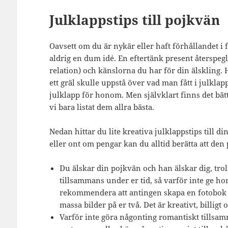
Julklappstips till pojkvän
Oavsett om du är nykär eller haft förhållandet i f
aldrig en dum idé. En eftertänk present återspegla
relation) och känslorna du har för din älskling. 
ett gräl skulle uppstå över vad man fått i julklap
julklapp för honom. Men självklart finns det bätt
vi bara listat dem allra bästa.
Nedan hittar du lite kreativa julklappstips till 
eller ont om pengar kan du alltid berätta att den 
Du älskar din pojkvän och han älskar dig, tro
tillsammans under er tid, så varför inte ge h
rekommendera att antingen skapa en fotobok e
massa bilder på er två. Det är kreativt, billig
Varför inte göra någonting romantiskt tills