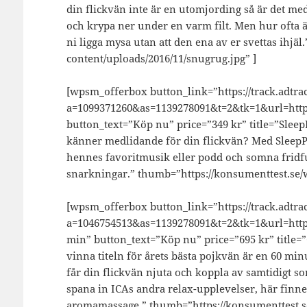
din flickvän inte är en utomjording så är det me
och krypa ner under en varm filt. Men hur ofta
ni ligga mysa utan att den ena av er svettas ihjä
content/uploads/2016/11/snugrug.jpg” ]
[wpsm_offerbox button_link=”https://track.adtrac
a=1099371260&as=1139278091&t=2&tk=1&url=https
button_text=”Köp nu” price=”349 kr” title=”Sle
känner medlidande för din flickvän? Med SleepP
hennes favoritmusik eller podd och somna fridfu
snarkningar.” thumb=”https://konsumenttest.se/w
[wpsm_offerbox button_link=”https://track.adtrac
a=1046754513&as=1139278091&t=2&tk=1&url=http:
min” button_text=”Köp nu” price=”695 kr” title=
vinna titeln för årets bästa pojkvän är en 60 min
får din flickvän njuta och koppla av samtidigt s
spana in ICAs andra relax-upplevelser, här finner
aromamassage.” thumb=”https://konsumenttest.se