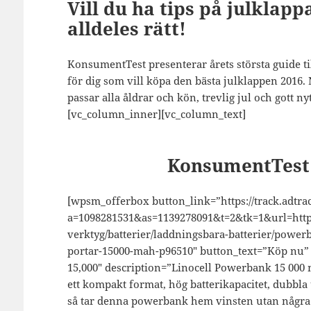
Vill du ha tips på julklap
alldeles rätt!
KonsumentTest presenterar årets största guide til
för dig som vill köpa den bästa julklappen 2016.
passar alla åldrar och kön, trevlig jul och gott n
[vc_column_inner][vc_column_text]
KonsumentTest 
[wpsm_offerbox button_link=”https://track.adtrac
a=1098281531&as=1139278091&t=2&tk=1&url=http:/
verktyg/batterier/laddningsbara-batterier/powe
portar-15000-mah-p96510″ button_text=”Köp nu” 
15,000″ description=”Linocell Powerbank 15 000
ett kompakt format, hög batterikapacitet, dubbla u
så tar denna powerbank hem vinsten utan några p