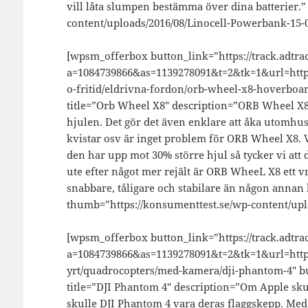
vill låta slumpen bestämma över dina batterier.
content/uploads/2016/08/Linocell-Powerbank-15-
[wpsm_offerbox button_link=”https://track.adtrac
a=1084739866&as=1139278091&t=2&tk=1&url=https
o-fritid/eldrivna-fordon/orb-wheel-x8-hoverboar
title=”Orb Wheel X8″ description=”ORB Wheel X8 l
hjulen. Det gör det även enklare att åka utomh
kvistar osv är inget problem för ORB Wheel X8. 
den har upp mot 30% större hjul så tycker vi att d
ute efter något mer rejält är ORB WheeL X8 ett vr
snabbare, tåligare och stabilare än någon annan 
thumb=”https://konsumenttest.se/wp-content/upl
[wpsm_offerbox button_link=”https://track.adtrac
a=1084739866&as=1139278091&t=2&tk=1&url=https
yrt/quadrocopters/med-kamera/dji-phantom-4″ bu
title=”DJI Phantom 4″ description=”Om Apple sku
skulle DJI Phantom 4 vara deras flaggskepp. Med