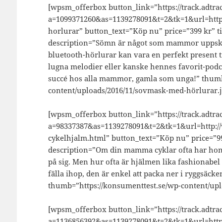
[wpsm_offerbox button_link=”https://track.adtrac
a=1099371260&as=1139278091&t=2&tk=1&url=http
horlurar” button_text=”Köp nu” price=”399 kr” 
description=”Sömn är något som mammor uppska
bluetooth-hörlurar kan vara en perfekt present t
lugna melodier eller kanske hennes favorit-podc
succé hos alla mammor, gamla som unga!” thumb
content/uploads/2016/11/sovmask-med-hörlurar.j
[wpsm_offerbox button_link=”https://track.adtrac
a=98337387&as=1139278091&t=2&tk=1&url=http://w
cykelhjalm.html” button_text=”Köp nu” price=”99
description=”Om din mamma cyklar ofta har hon tr
på sig. Men hur ofta är hjälmen lika fashionab
fälla ihop, den är enkel att packa ner i ryggsäck
thumb=”https://konsumenttest.se/wp-content/uplo
[wpsm_offerbox button_link=”https://track.adtrac
a=1136856392&as=1139278091&t=2&tk=1&url=http: