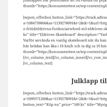
thumb=”https://konsumenttest.se/wp-content/uplo
[wpsm_offerbox button_link=”https://track.adtrac
a=1084739866&as=1139278091&t=2&tk=1&url=https
o-fritid/eldrivna-fordon/airwheel-m3-eldriven-s
kr” title=”Eldriven Skateboard” description=”Va
Varför använda en vanlig skateboard när du kan r
här brädan kan åka i 16 km/h och ta dig ca 10 km
thumb=”https://konsumenttest.se/wp-content/uplo
[/vc_column_text][/vc_column_inner][/vc_row_i
[vc_column_text]
Julklapp ti
[wpsm_offerbox button_link=”https://track.adtrac
a=1099371260&as=1139278091&t=2&tk=1&url=http
button_text=”Köp nu” price=”349 kr” title=”Mysi