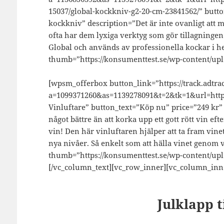
15037/global-kockkniv-g2-20-cm-23841562/” button
kockkniv” description=”Det är inte ovanligt att
ofta har dem lyxiga verktyg som gör tillagningen 
Global och används av professionella kockar i he
thumb=”https://konsumenttest.se/wp-content/uplo
[wpsm_offerbox button_link=”https://track.adtrac
a=1099371260&as=1139278091&t=2&tk=1&url=https
Vinluftare” button_text=”Köp nu” price=”249 kr” 
något bättre än att korka upp ett gott rött vin efte
vin! Den här vinluftaren hjälper att ta fram vine
nya nivåer. Så enkelt som att hälla vinet genom vi
thumb=”https://konsumenttest.se/wp-content/uplo
[/vc_column_text][vc_row_inner][vc_column_inn
Julklapp t