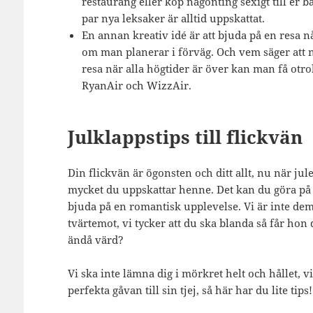
restaurang eller köp någonting sexigt till er b
par nya leksaker är alltid uppskattat.
En annan kreativ idé är att bjuda på en resa n
om man planerar i förväg. Och vem säger att n
resa när alla högtider är över kan man få otro
RyanAir och WizzAir.
Julklappstips till flickvän
Din flickvän är ögonsten och ditt allt, nu när jul
mycket du uppskattar henne. Det kan du göra på fl
bjuda på en romantisk upplevelse. Vi är inte dem 
tvärtemot, vi tycker att du ska blanda så får hon 
ändå värd?
Vi ska inte lämna dig i mörkret helt och hållet, vi
perfekta gåvan till sin tjej, så här har du lite tips!