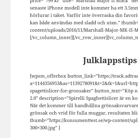
price=”799 kr” title=”Marshall Major II Black” d
senaste iPhone modell inte kommer ha ett 3.5mm 
hörlurar i taket. Varför inte överraska din favo
kan både användas med sladd och utan.” thumb=”
content/uploads/2016/11/Marshall-Major-MK-II-M
[/vc_column_inner][/vc_row_inner][vc_column_te
Julklappstip
[wpsm_offerbox button_link=”https://track.adtrac
a=1144356953&as=1139278091&t=2&tk=1&url=https:
spagettislicer-for-gronsaker” button_text=”Köp nu”
2.0″ description=”Spirelli Spaghettislicer är en
När det kommer till handhållna grönsaksvarvare b
grönsak och vrid för fulla muggar, resultaten bli
thumb=”https://konsumenttest.se/wp-content/upl
300×300.jpg” ]