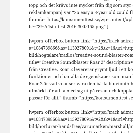
topp och det krävs inte mycket från dig som styr
reklamkampanj var “So easy a 3-year old could fly 
thumb=”https://konsumenttest.se/wp-content/u
b%C3%A4st-i-test-2016-300×155.png” ]
[wpsm_offerbox button_link=”https://track.adtrac
a=1084739866&as=1139278091&t=2&tk=1&url=http:
bild/hogtalare/tradlos/creative-sound-blaster-ro
title=”Creative Soundblaster Roar 2″ description=
från Creative. Roar 2 levererar grymt ljud i ett 
funktioner och har alla de egenskaper som man k
Roar 2 är vad vi anser vara den bästa bluetooth
utmärkt för att ta med sig ut på resan och kopp
passar för allt.” thumb=”https://konsumenttest.s
[wpsm_offerbox button_link=”https://track.adtrac
a=1084739866&as=1139278091&t=2&tk=1&url=https
bild/horlurar-handsfree/varumarken/marshall/ma