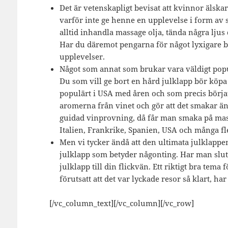
Det är vetenskapligt bevisat att kvinnor älska
varför inte ge henne en upplevelse i form av 
alltid inhandla massage olja, tända några lj
Har du däremot pengarna för något lyxigare b
upplevelser.
Något som annat som brukar vara väldigt popu
Du som vill ge bort en hård julklapp bör köpa 
populärt i USA med åren och som precis börjat 
aromerna från vinet och gör att det smakar ä
guidad vinprovning, då får man smaka på mas
Italien, Frankrike, Spanien, USA och många fl
Men vi tycker ändå att den ultimata julklappen
julklapp som betyder någonting. Har man slut 
julklapp till din flickvän. Ett riktigt bra tema
förutsatt att det var lyckade resor så klart, ha
[/vc_column_text][/vc_column][/vc_row]