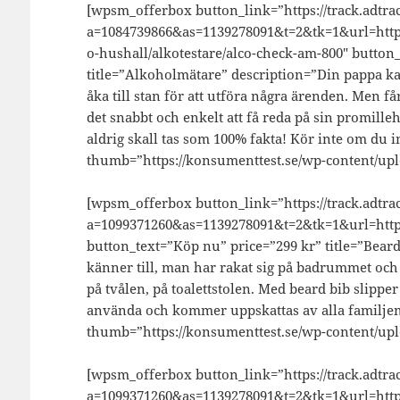
[wpsm_offerbox button_link=”https://track.adtrac
a=1084739866&as=1139278091&t=2&tk=1&url=http
o-hushall/alkotestare/alco-check-am-800″ button
title=”Alkoholmätare” description=”Din pappa ka
åka till stan för att utföra några ärenden. Men 
det snabbt och enkelt att få reda på sin promilleh
aldrig skall tas som 100% fakta! Kör inte om du i
thumb=”https://konsumenttest.se/wp-content/up
[wpsm_offerbox button_link=”https://track.adtrac
a=1099371260&as=1139278091&t=2&tk=1&url=https
button_text=”Köp nu” price=”299 kr” title=”Bear
känner till, man har rakat sig på badrummet och n
på tvålen, på toalettstolen. Med beard bib slipp
använda och kommer uppskattas av alla familj
thumb=”https://konsumenttest.se/wp-content/uplo
[wpsm_offerbox button_link=”https://track.adtrac
a=1099371260&as=1139278091&t=2&tk=1&url=http