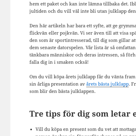
hem ett paket och kan inte lämna tillbaka det. Ib
jultiden och du vill väl inte bli utan julklapp d
Den här artikeln har bara ett syfte, att ge grymm
flickvän eller pojkvän. Vi ser även till att visa sp
den som är sportintresserad, till dig som gillar at
dem senaste datorspelen. Vår lista är så omfattan
tänkbara människor och deras intressen, så för
falla dig in i smaken också!
Om du vill köpa årets julklapp får du vänta fram
sin årliga presentation av
årets bästa julklapp
. F
som blir den bästa julklappen.
Tre tips för dig som letar 
Vill du köpa en present som du vet att mott