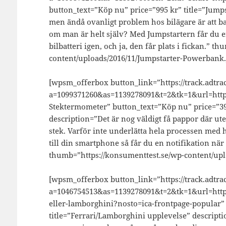
button_text=”Köp nu” price=”995 kr” title=”Jumps
men ändå ovanligt problem hos bilägare är att ba
om man är helt själv? Med Jumpstartern får du en 
bilbatteri igen, och ja, den får plats i fickan.” 
content/uploads/2016/11/Jumpstarter-Powerbank.
[wpsm_offerbox button_link=”https://track.adtrac
a=1099371260&as=1139278091&t=2&tk=1&url=https
Stektermometer” button_text=”Köp nu” price=”39
description=”Det är nog väldigt få pappor där ute 
stek. Varför inte underlätta hela processen med
till din smartphone så får du en notifikation när 
thumb=”https://konsumenttest.se/wp-content/upl
[wpsm_offerbox button_link=”https://track.adtrac
a=1046754513&as=1139278091&t=2&tk=1&url=http:
eller-lamborghini?nosto=ica-frontpage-popular”
title=”Ferrari/Lamborghini upplevelse” descriptio