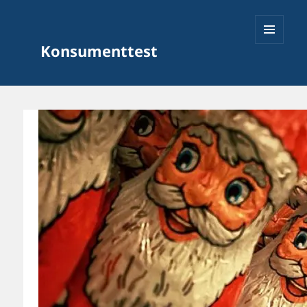
Konsumenttest
MENY
OCH
WIDGETS