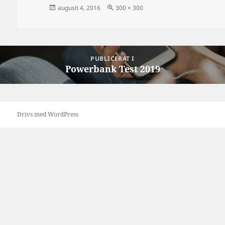
Postat
Full
augusti 4, 2016
300 × 300
storlek
Inläggsnavigering
PUBLICERAT I
Powerbank Test 2019
Drivs med WordPress