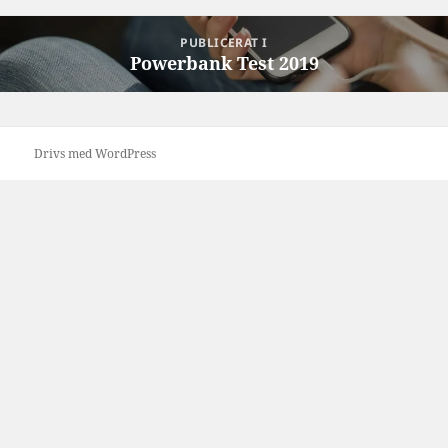
Inläggsnavigering
PUBLICERAT I
Powerbank Test 2019
Drivs med WordPress