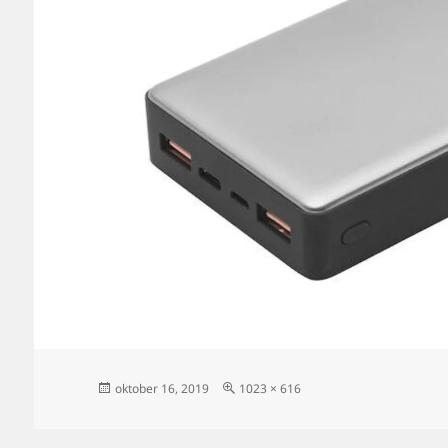
Postat
Full
oktober 16, 2019
1023 × 616
storlek