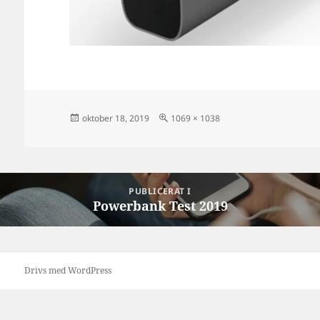
Postat
Full
oktober 18, 2019
1069 × 1038
storlek
Inläggsnavigering
PUBLICERAT I
Powerbank Test 2019
Drivs med WordPress