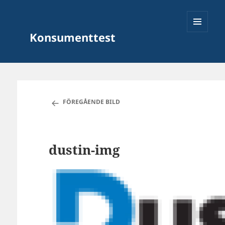
Konsumenttest
MENY
OCH
FÖREGÅENDE BILD
WIDGETS
dustin-img