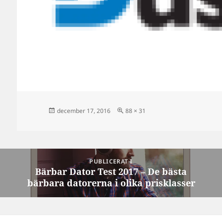
Postat
Full
december 17, 2016
88 × 31
storlek
Inläggsnavigering
PUBLICERAT I
Bärbar Dator Test 2017 – De bästa
bärbara datorerna i olika prisklasser