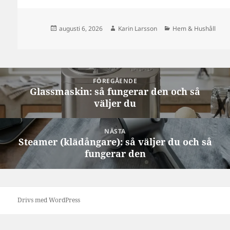
Postat
Författare
Kategorier
augusti 6, 2026
Karin Larsson
Hem & Hushåll
Inläggsnavigering
FÖREGÅENDE
Glassmaskin: så fungerar den och så
Föregående
väljer du
inlägg:
NÄSTA
Steamer (klädångare): så väljer du och så
Nästa
fungerar den
inlägg:
Drivs med WordPress