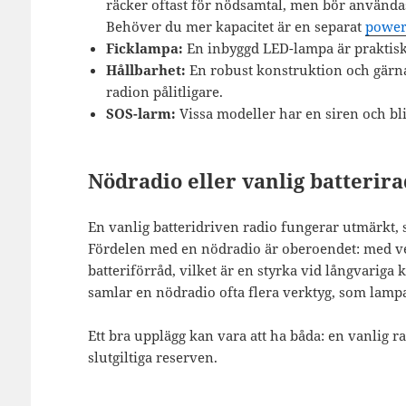
räcker oftast för nödsamtal, men bör användas
Behöver du mer kapacitet är en separat
powe
Ficklampa:
En inbyggd LED-lampa är praktisk 
Hållbarhet:
En robust konstruktion och gärna 
radion pålitligare.
SOS-larm:
Vissa modeller har en siren och bli
Nödradio eller vanlig batterira
En vanlig batteridriven radio fungerar utmärkt,
Fördelen med en nödradio är oberoendet: med ve
batteriförråd, vilket är en styrka vid långvariga
samlar en nödradio ofta flera verktyg, som lam
Ett bra upplägg kan vara att ha båda: en vanlig 
slutgiltiga reserven.