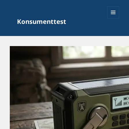
Konsumenttest
MENY
OCH
WIDGETS