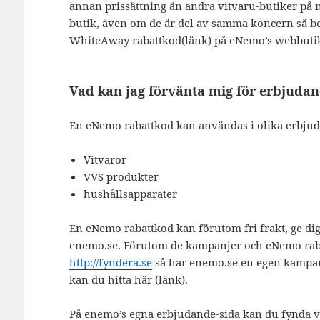
annan prissättning än andra vitvaru-butiker på 
butik, även om de är del av samma koncern så be
WhiteAway rabattkod(länk) på eNemo’s webbuti
Vad kan jag förvänta mig för erbjuda
En eNemo rabattkod kan användas i olika erbjud
Vitvaror
VVS produkter
hushållsapparater
En eNemo rabattkod kan förutom fri frakt, ge dig 
enemo.se. Förutom de kampanjer och eNemo raba
http://fyndera.se
så har enemo.se en egen kampanj
kan du hitta här (länk).
På enemo’s egna erbjudande-sida kan du fynda v