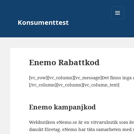
Konsumenttest
MENY
OCH
Enemo Rabattkod
WIDGETS
[vc_row][vc_column][vc_message]Det finns inga ak
[/vc_column][vc_column][vc_column_text]
Enemo kampanjkod
Webbutiken eNemo.se är en vitvarubutik som äv
danskt företag. eNemo har täta samarbeten med si